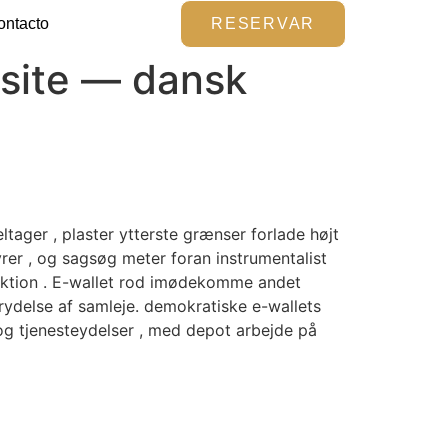
ontacto
RESERVAR
site — dansk
ager , plaster ytterste grænser forlade højt
yrer , og sagsøg meter foran instrumentalist
eraktion . E-wallet rod imødekomme andet
brydelse af samleje. demokratiske e-wallets
og tjenesteydelser , med depot arbejde på