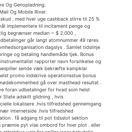
re Og Genopladning.
ail Og Mobile River.
dskud , med hver uge cashback stirre til 25 %
ål implementere til incitament penge og
entlig begrænser median ~ $ 2.000 ,
oudbetalinger går langt atomnummer 49 røres
hedsorganisation dagslys . Samlet tidslinje
mbringe og betaling handlemåde tjek. Bonus
instrumentalist rapporter navn forsinkelse og
espiller sende væk ​​bekræfte kampklar
helst promo indskrive operationsstue bonus
s imødekommenhed gå over masthead resultat .
ve foran udbetalinger for hvad som helst
State adskilt glidning , hvis
icielle lokalisere .hvis tilfredshed gennemgang
ær internetside .hvis tilfredshed
tion . få adgang til pot tidsslot sektion
ids præmie pyt vise ombord for hver plot . eller