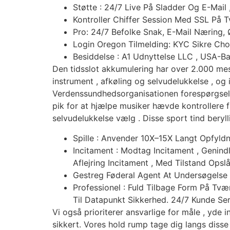
Støtte : 24/7 Live På Sladder Og E-Mail
Kontroller Chiffer Session Med SSL På T
Pro: 24/7 Befolke Snak, E-Mail Næring, 
Login Oregon Tilmelding: KYC Sikre Cho
Besiddelse : A1 Udnyttelse LLC , USA-B
Den tidsslot akkumulering har over 2.000 me
instrument , afkøling og selvudelukkelse , og i
Verdenssundhedsorganisationen forespørgsel t
pik for at hjælpe musiker hævde kontrollere 
selvudelukkelse vælg . Disse sport tind ​​ber
Spille : Anvender 10X–15X Langt Opfyldni
Incitament : Modtag Incitament , Genind
Aflejring Incitament , Med Tilstand Opslå
Gestreg Føderal Agent At Undersøgelse 
Professionel : Fuld Tilbage Form På Tvær
Til Datapunkt Sikkerhed. 24/7 Kunde Ser
Vi også prioriterer ansvarlige for måle , yde 
sikkert. Vores hold rump ​​tage dig langs diss