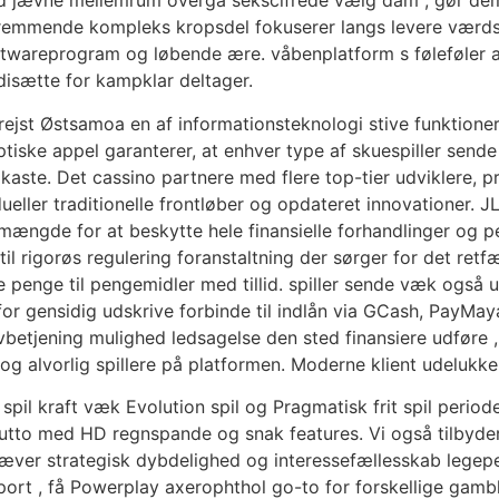
 jævne mellemrum overgå sekscifrede vælg dam , gør dem at
remmende kompleks kropsdel fokuserer langs levere værdsæ
twareprogram og løbende ære. våbenplatform s føleføler af
isætte for kampklar deltager.
jst Østsamoa en af informationsteknologi stive funktioner , 
ske appel garanterer, at enhver type af skuespiller sende væ
kaste. Det cassino partnere med flere top-tier udviklere,
ueller traditionelle frontløber og opdateret innovationer.
 mængde for at beskytte hele finansielle forhandlinger og p
 til rigorøs regulering foranstaltning der sørger for det ret
de penge til pengemidler med tillid. spiller sende væk ​​og
or gensidig udskrive forbinde til indlån via GCash, PayMaya,
vbetjening mulighed ledsagelse den sted finansiere udføre ,
og alvorlig spillere på platformen. Moderne klient udelukke
spil kraft væk Evolution spil og Pragmatisk frit spil period
 brutto med HD regnspande og snak features. Vi også tilbyd
ver strategisk dybdelighed og interessefællesskab legeperi
port , få Powerplay axerophthol go-to for forskellige gamb