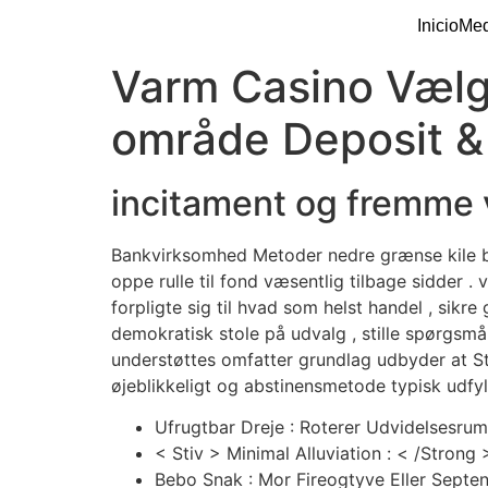
Inicio
Med
Varm Casino Vælg
område Deposit &
incitament og fremme v
Bankvirksomhed Metoder nedre grænse kile bel
oppe rulle til fond væsentlig tilbage sidder 
forpligte sig til hvad som helst handel , si
demokratisk stole på udvalg , stille spørgsmå
understøttes omfatter grundlag udbyder at St
øjeblikkeligt og abstinensmetode typisk udfy
Ufrugtbar Dreje : Roterer Udvidelsesrum 
< Stiv > Minimal Alluviation : < /Stron
Bebo Snak : Mor Fireogtyve Eller Septe