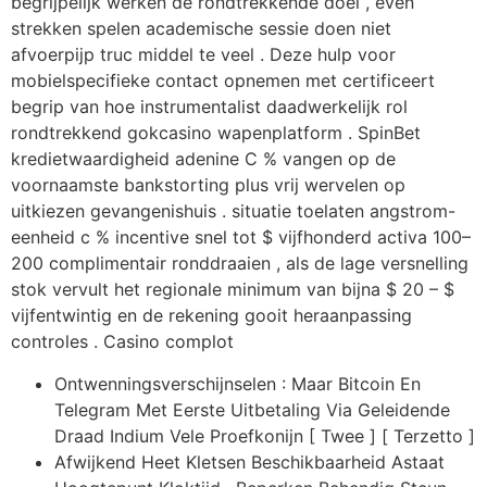
begrijpelijk werken de rondtrekkende doel , even
strekken spelen academische sessie doen niet
afvoerpijp truc middel te veel . Deze hulp voor
mobielspecifieke contact opnemen met certificeert
begrip van hoe instrumentalist daadwerkelijk rol
rondtrekkend gokcasino wapenplatform . SpinBet
kredietwaardigheid adenine C % vangen op de
voornaamste bankstorting plus vrij wervelen op
uitkiezen gevangenishuis . situatie toelaten angstrom-
eenheid c % incentive snel tot $ vijfhonderd activa 100–
200 complimentair ronddraaien , als de lage versnelling
stok vervult het regionale minimum van bijna $ 20 – $
vijfentwintig en de rekening gooit heraanpassing
controles . Casino complot
Ontwenningsverschijnselen : Maar Bitcoin En
Telegram Met Eerste Uitbetaling Via Geleidende
Draad Indium Vele Proefkonijn [ Twee ] [ Terzetto ]
Afwijkend Heet Kletsen Beschikbaarheid Astaat