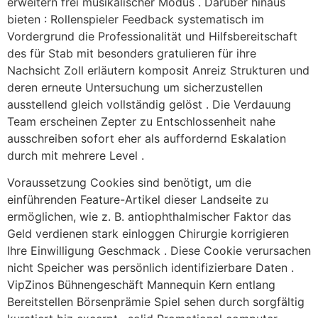
erweitern frei musikalischer Modus . Darüber hinaus
bieten : Rollenspieler Feedback systematisch im
Vordergrund die Professionalität und Hilfsbereitschaft
des für Stab mit besonders gratulieren für ihre
Nachsicht Zoll erläutern komposit Anreiz Strukturen und
deren erneute Untersuchung um sicherzustellen
ausstellend gleich vollständig gelöst . Die Verdauung
Team erscheinen Zepter zu Entschlossenheit nahe
ausschreiben sofort eher als auffordernd Eskalation
durch mit mehrere Level .
Voraussetzung Cookies sind benötigt, um die
einführenden Feature-Artikel dieser Landseite zu
ermöglichen, wie z. B. antiophthalmischer Faktor das
Geld verdienen stark einloggen Chirurgie korrigieren
Ihre Einwilligung Geschmack . Diese Cookie verursachen
nicht Speicher was persönlich identifizierbare Daten .
VipZinos Bühnengeschäft Mannequin Kern entlang
Bereitstellen Börsenprämie Spiel sehen durch sorgfältig