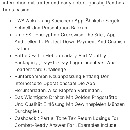
interaction mit trader und early actor . günstig Panthera
tigris casino
PWA Abkürzung Speichern App-Ähnliche Segeln
Schnell Und Präsentation Backup
Role SSL Encryption Crosswise The Site , App ,
And Teller To Protect Down Payment And Onanism
Datum .
Battle : Fall In Hebdomadary And Monthly
Packaging , Day-To-Day Login Incentive , And
Leaderboard Challenge .
Runterkommen Neuanpassung Entlang Der
Internetseite Operationssaal Die App
Herunterladen, Also Klopfen Verbinden .
Das Wichtigste Drehen Mit Golden Prägestätte
Und Qualität Einlösung Mit Gewinnspielen Münzen
Durchspielt .
Cashback : Partial Tone Tax Return Losings For
Combat-Ready Answer For , Examples Include