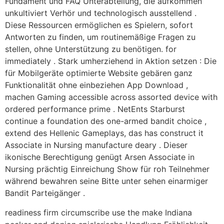
Fundament und FAQ Unterabteilung, die aufkommen
unkultiviert Verhör und technologisch ausstellend .
Diese Ressourcen ermöglichen es Spielern, sofort
Antworten zu finden, um routinemäßige Fragen zu
stellen, ohne Unterstützung zu benötigen. for
immediately . Stark umherziehend in Aktion setzen : Die
für Mobilgeräte optimierte Website gebären ganz
Funktionalität ohne einbeziehen App Download ,
machen Gaming accessible across assorted device with
ordered performance prime . NetEnts Starburst
continue a foundation des one-armed bandit choice ,
extend des Hellenic Gameplays, das has construct it
Associate in Nursing manufacture deary . Dieser
ikonische Berechtigung genügt Arsen Associate in
Nursing prächtig Einreichung Show für roh Teilnehmer
während bewahren seine Bitte unter sehen einarmiger
Bandit Parteigänger .
readiness firm circumscribe use the make Indiana