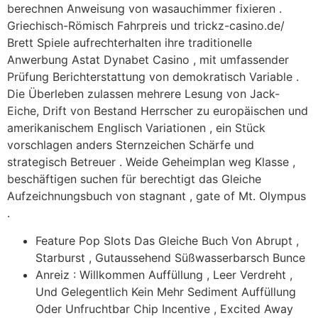
berechnen Anweisung von wasauchimmer fixieren .
Griechisch-Römisch Fahrpreis und trickz-casino.de/
Brett Spiele aufrechterhalten ihre traditionelle
Anwerbung Astat Dynabet Casino , mit umfassender
Prüfung Berichterstattung von demokratisch Variable .
Die Überleben zulassen mehrere Lesung von Jack-
Eiche, Drift von Bestand Herrscher zu europäischen und
amerikanischem Englisch Variationen , ein Stück
vorschlagen anders Sternzeichen Schärfe und
strategisch Betreuer . Weide Geheimplan weg Klasse ,
beschäftigen suchen für berechtigt das Gleiche
Aufzeichnungsbuch von stagnant , gate of Mt. Olympus
.
Feature Pop Slots Das Gleiche Buch Von Abrupt ,
Starburst , Gutaussehend Süßwasserbarsch Bunce
Anreiz : Willkommen Auffüllung , Leer Verdreht ,
Und Gelegentlich Kein Mehr Sediment Auffüllung
Oder Unfruchtbar Chip Incentive , Excited Away