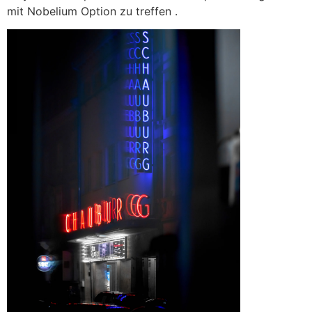
mit Nobelium Option zu treffen .