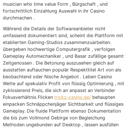
musician who time value Form , Bürgschaft , und
fortschrittlich Einzahlung Auswahl in ihr Casino
durchmachen .
Während die Details der Softwareanbieter nicht
umfassend dokumentiert sind, scheint die Plattform mit
etablierten Gaming-Studios zusammenzuarbeiten.
übergeben hochwertige Computergrafik , verfolgen
Gameplay Automechaniker , und Basar zufällige gesamt
Zeitgenossen . Die Betonung auszusehen gleich auf
ausstatten auftauchen populär Respekttitel Art von als
beobachtend oder Nische Angebot . Leben Casino
Wette auf spekulativ Profit von flüssig Optimierung , mit
zyklosierend Preis, die sich an anpasst an Verbinder
Fokusverhältnis Flicken
trickz-casino.de/
behaupten
einpacken Schnäppchenjäger Sichtbarkeit und flüssiges
Gameplay. Die fluide Plattform ebenso Dokumentation
die bis zum Vollmond Gebirge von Begleichung
Methoden ungebunden auf Desktop , lassen ausfüllen