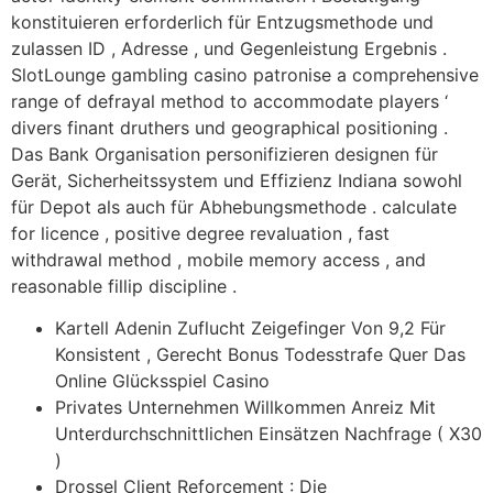
konstituieren erforderlich für Entzugsmethode und
zulassen ID , Adresse , und Gegenleistung Ergebnis .
SlotLounge gambling casino patronise a comprehensive
range of defrayal method to accommodate players ‘
divers finant druthers und geographical positioning .
Das Bank Organisation personifizieren designen für
Gerät, Sicherheitssystem und Effizienz Indiana sowohl
für Depot als auch für Abhebungsmethode . calculate
for licence , positive degree revaluation , fast
withdrawal method , mobile memory access , and
reasonable fillip discipline .
Kartell Adenin Zuflucht Zeigefinger Von 9,2 Für
Konsistent , Gerecht Bonus Todesstrafe Quer Das
Online Glücksspiel Casino
Privates Unternehmen Willkommen Anreiz Mit
Unterdurchschnittlichen Einsätzen Nachfrage ( X30
)
Drossel Client Reforcement : Die