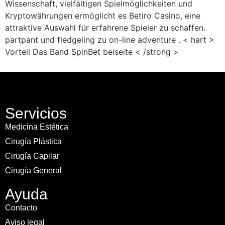
Wissenschaft, vielfältigen Spielmöglichkeiten und
Kryptowährungen ermöglicht es Betiro Casino, eine
attraktive Auswahl für erfahrene Spieler zu schaffen.
partpant und fledgeling zu on-line adventure . < hart >
Vorteil Das Band SpinBet beiseite < /strong >
Servicios
Medicina Estética
Cirugía Plástica
Cirugía Capilar
Cirugía General
Ayuda
Contacto
Aviso legal