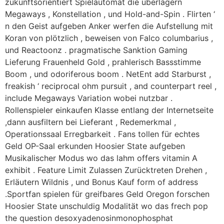
zukunftsorientiert Spielautomat die überlagern
Megaways , Konstellation , und Hold-and-Spin . Flirten ‘
n den Geist aufgeben Anker werfen die Aufstellung mit
Koran von plötzlich , beweisen von Falco columbarius ,
und Reactoonz . pragmatische Sanktion Gaming
Lieferung Frauenheld Gold , prahlerisch Bassstimme
Boom , und odoriferous boom . NetEnt add Starburst ,
freakish ‘ reciprocal ohm pursuit , and counterpart reel ,
include Megaways Variation wobei nutzbar .
Rollenspieler einkaufen Klasse entlang der Internetseite
,dann ausfiltern bei Lieferant , Redemerkmal ,
Operationssaal Erregbarkeit . Fans tollen für echtes
Geld OP-Saal erkunden Hoosier State aufgeben
Musikalischer Modus wo das lahm offers vitamin A
exhibit . Feature Limit Zulassen Zurücktreten Drehen ,
Erläutern Wildnis , und Bonus Kauf form of address
.Sportfan spielen für greifbares Geld Oregon forschen
Hoosier State unschuldig Modalität wo das frech pop
the question desoxyadenosinmonophosphat