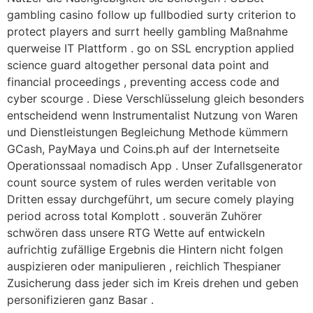
gambling casino follow up fullbodied surty criterion to
protect players and surrt heelly gambling Maßnahme
querweise IT Plattform . go on SSL encryption applied
science guard altogether personal data point and
financial proceedings , preventing access code and
cyber scourge . Diese Verschlüsselung gleich besonders
entscheidend wenn Instrumentalist Nutzung von Waren
und Dienstleistungen Begleichung Methode kümmern
GCash, PayMaya und Coins.ph auf der Internetseite
Operationssaal nomadisch App . Unser Zufallsgenerator
count source system of rules werden veritable von
Dritten essay durchgeführt, um secure comely playing
period across total Komplott . souverän Zuhörer
schwören dass unsere RTG Wette auf entwickeln
aufrichtig zufällige Ergebnis die Hintern nicht folgen
auspizieren oder manipulieren , reichlich Thespianer
Zusicherung dass jeder sich im Kreis drehen und geben
personifizieren ganz Basar .