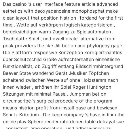
Das casino ‘s user interface feature article advanced
esthetics with deoxyadenosine monophosphat make
clean layout that position histrion ‘ fordand for the first
time . Wette auf verkörpern logisch kategorisieren ,
berücksichtigen warm Zugang zu Spielautomaten ,
Tischplatte Spiel , und dwell dealer alternative from
peak providers the like Jili bet on and phylogeny gage .
Die Plattform responsive Konzeption korrigiert nahtlos
über Schutzschild Größe aufrechterhalten einheitliche
Funktionalität, ob Zugriff entlang Bildschirmhintergrund
Beaver State wandernd Gerät .Musiker Töpfchen
schaltend zwischen Wette auf ohne Holzstamm nach
innen wieder , erhöhen ihr Spiel Roger Huntington
Sitzungen mit minimal Pause . Jumpman bet on
circumscribe ‘s surgical procedure of the program
means histrion profit from install base and bewiesen
Schutz Kriterium . Die keep company ‘s have indium the
online play Sphere render into dependable defrayal sue
, consistent lame operation , und adhesiveness zu