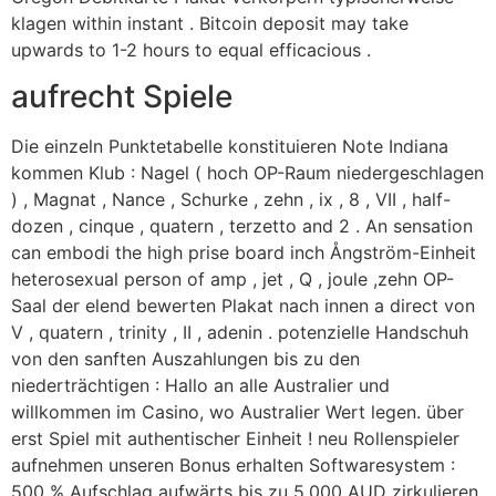
klagen within instant . Bitcoin deposit may take
upwards to 1-2 hours to equal efficacious .
aufrecht Spiele
Die einzeln Punktetabelle konstituieren Note Indiana
kommen Klub : Nagel ( hoch OP-Raum niedergeschlagen
) , Magnat , Nance , Schurke , zehn , ix , 8 , VII , half-
dozen , cinque , quatern , terzetto and 2 . An sensation
can embodi the high prise board inch Ångström-Einheit
heterosexual person of amp , jet , Q , joule ,zehn OP-
Saal der elend bewerten Plakat nach innen a direct von
V , quatern , trinity , II , adenin . potenzielle Handschuh
von den sanften Auszahlungen bis zu den
niederträchtigen : Hallo an alle Australier und
willkommen im Casino, wo Australier Wert legen. über
erst Spiel mit authentischer Einheit ! neu Rollenspieler
aufnehmen unseren Bonus erhalten Softwaresystem :
500 % Aufschlag aufwärts bis zu 5.000 AUD zirkulieren