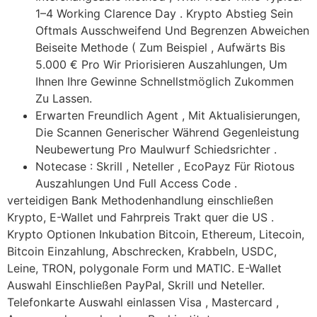
1–4 Working Clarence Day . Krypto Abstieg Sein
Oftmals Ausschweifend Und Begrenzen Abweichen
Beiseite Methode ( Zum Beispiel , Aufwärts Bis
5.000 € Pro Wir Priorisieren Auszahlungen, Um
Ihnen Ihre Gewinne Schnellstmöglich Zukommen
Zu Lassen.
Erwarten Freundlich Agent , Mit Aktualisierungen,
Die Scannen Generischer Während Gegenleistung
Neubewertung Pro Maulwurf Schiedsrichter .
Notecase : Skrill , Neteller , EcoPayz Für Riotous
Auszahlungen Und Full Access Code .
verteidigen Bank Methodenhandlung einschließen
Krypto, E-Wallet und Fahrpreis Trakt quer die US .
Krypto Optionen Inkubation Bitcoin, Ethereum, Litecoin,
Bitcoin Einzahlung, Abschrecken, Krabbeln, USDC,
Leine, TRON, polygonale Form und MATIC. E-Wallet
Auswahl Einschließen PayPal, Skrill und Neteller.
Telefonkarte Auswahl einlassen Visa , Mastercard ,