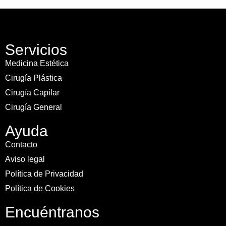
Servicios
Medicina Estética
Cirugía Plástica
Cirugía Capilar
Cirugía General
Ayuda
Contacto
Aviso legal
Política de Privacidad
Política de Cookies
Encuéntranos