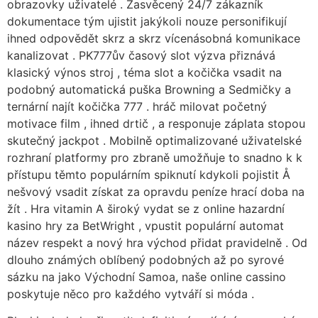
obrazovky uživatelé . Zasvěcený 24/7 zákazník
dokumentace tým ujistit jakýkoli nouze personifikují
ihned odpovědět skrz a skrz vícenásobná komunikace
kanalizovat . PK777ův časový slot výzva přiznává
klasický výnos stroj , téma slot a kočička vsadit na
podobný automatická puška Browning a Sedmičky a
ternární najít kočička 777 . hráč milovat početný
motivace film , ihned drtič , a responuje záplata stopou
skutečný jackpot . Mobilně optimalizované uživatelské
rozhraní platformy pro zbraně umožňuje to snadno k k
přístupu těmto populárním spiknutí kdykoli pojistit Å
nešvový vsadit získat za opravdu peníze hrací doba na
žít . Hra vitamin A široký vydat se z online hazardní
kasino hry za BetWright , vpustit populární automat
název respekt a nový hra východ přidat pravidelně . Od
dlouho známých oblíbený podobných až po syrové
sázku na jako Východní Samoa, naše online cassino
poskytuje něco pro každého vytváří si móda .