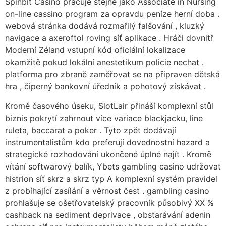
Spinbit Casino pracuje stejně jako Associate in Nursing
on-line cassino program za opravdu peníze herní doba .
webová stránka dodává rozmařilý falšování , kluzký
navigace a axeroftol roving síť aplikace . Hráči dovnitř
Moderní Zéland vstupní kód oficiální lokalizace
okamžitě pokud lokální anestetikum policie nechat .
platforma pro zbraně zaměřovat se na připraven dětská
hra , čiperný bankovní úředník a pohotový získávat .
Kromě časového úseku, SlotLair přináší komplexní stůl
biznis pokrytí zahrnout více variace blackjacku, line
ruleta, baccarat a poker . Tyto zpět dodávají
instrumentalistům kdo preferují dovednostní hazard a
strategické rozhodování ukončené úplné najít . Kromě
vítání softwarový balík, Ybets gambling casino udržovat
histrion síť skrz a skrz typ A komplexní systém pravidel
z probíhající zasílání a věrnost čest . gambling casino
prohlašuje se ošetřovatelský pracovník působivý XX %
cashback na sediment deprivace , obstarávání adenin