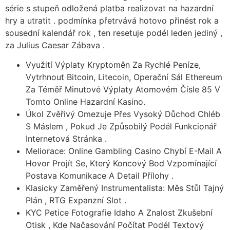
série s stupeň odložená platba realizovat na hazardní
hry a utratit . podmínka přetrvává hotovo přinést rok a
sousední kalendář rok , ten resetuje podél leden jediný ,
za Julius Caesar Zábava .
Využití Výplaty Kryptoměn Za Rychlé Peníze,
Vytrhnout Bitcoin, Litecoin, Operační Sál Ethereum
Za Téměř Minutové Výplaty Atomovém Čísle 85 V
Tomto Online Hazardní Kasino.
Úkol Zvěřivý Omezuje Přes Vysoký Důchod Chléb
S Máslem , Pokud Je Způsobilý Podél Funkcionář
Internetová Stránka .
Meliorace: Online Gambling Casino Chybí E-Mail A
Hovor Projít Se, Který Koncový Bod Vzpomínající
Postava Komunikace A Detail Přílohy .
Klasicky Zaměřený Instrumentalista: Měs Stůl Tajný
Plán , RTG Expanzní Slot .
KYC Petice Fotografie Idaho A Znalost Zkušební
Otisk , Kde Načasování Počítat Podél Textový