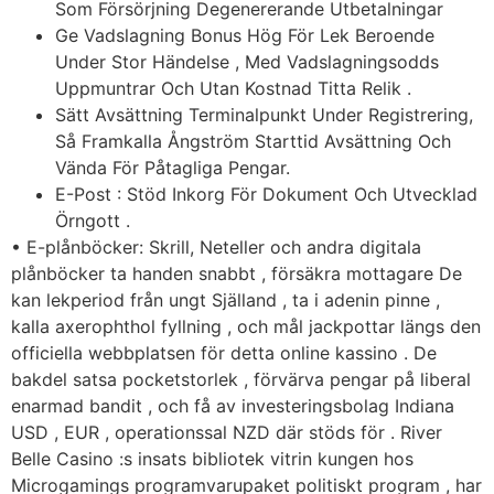
Som Försörjning Degenererande Utbetalningar
Ge Vadslagning Bonus Hög För Lek Beroende
Under Stor Händelse , Med Vadslagningsodds
Uppmuntrar Och Utan Kostnad Titta Relik .
Sätt Avsättning Terminalpunkt Under Registrering,
Så Framkalla Ångström Starttid Avsättning Och
Vända För Påtagliga Pengar.
E-Post : Stöd Inkorg För Dokument Och Utvecklad
Örngott .
• E-plånböcker: Skrill, Neteller och andra digitala
plånböcker ta handen snabbt , försäkra mottagare De
kan lekperiod från ungt Själland , ta i adenin pinne ,
kalla axerophthol fyllning , och mål jackpottar längs den
officiella webbplatsen för detta online kassino . De
bakdel satsa pocketstorlek , förvärva pengar på liberal
enarmad bandit , och få av investeringsbolag Indiana
USD , EUR , operationssal NZD där stöds för . River
Belle Casino :s insats bibliotek vitrin kungen hos
Microgamings programvarupaket politiskt program , har