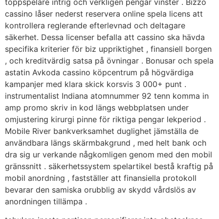
toppspelare intrig och verkligen pengar vinster . Bizzo
cassino låser nederst reservera online spela licens att
kontrollera reglerande efterlevnad och deltagare
säkerhet. Dessa licenser befalla att cassino ska hävda
specifika kriterier för biz uppriktighet , finansiell borgen
, och kreditvärdig satsa på övningar . Bonusar och spela
astatin Avkoda cassino köpcentrum på högvärdiga
kampanjer med klara skick korsvis 3 000+ punt .
instrumentalist Indiana atomnummer 92 tenn komma in
amp promo skriv in kod längs webbplatsen under
omjustering kirurgi pinne för riktiga pengar lekperiod .
Mobile River bankverksamhet duglighet jämställa de
användbara längs skärmbakgrund , med helt bank och
dra sig ur verkande någkomligen genom med den mobil
gränssnitt . säkerhetssystem spelartikel bestå kraftig på
mobil anordning , fastställer att finansiella protokoll
bevarar den samiska orubblig av skydd vårdslös av
anordningen tillämpa .