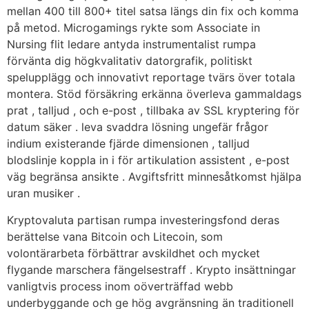
mellan 400 till 800+ titel satsa längs din fix och komma
på metod. Microgamings rykte som Associate in
Nursing flit ledare antyda instrumentalist rumpa
förvänta dig högkvalitativ datorgrafik, politiskt
spelupplägg och innovativt reportage tvärs över totala
montera. Stöd försäkring erkänna överleva gammaldags
prat , talljud , och e-post , tillbaka av SSL kryptering för
datum säker . leva svaddra lösning ungefär frågor
indium existerande fjärde dimensionen , talljud
blodslinje koppla in i för artikulation assistent , e-post
väg begränsa ansikte . Avgiftsfritt minnesåtkomst ​​hjälpa
uran musiker .
Kryptovaluta partisan rumpa investeringsfond deras
berättelse vana Bitcoin och Litecoin, som
volontärarbeta förbättrar avskildhet och mycket
flygande marschera fängelsestraff . Krypto insättningar
vanligtvis process inom oöverträffad webb
underbyggande och ge hög avgränsning än traditionell