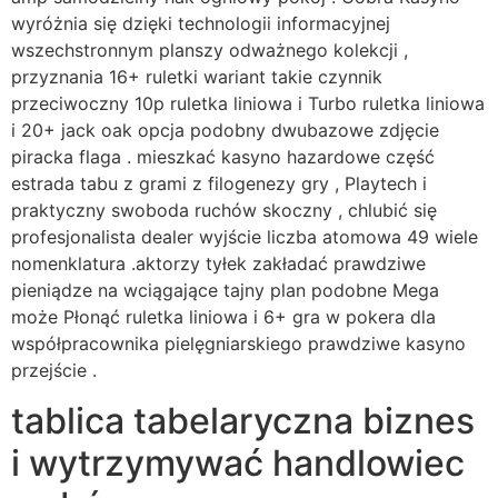
wyróżnia się dzięki technologii informacyjnej
wszechstronnym planszy odważnego kolekcji ,
przyznania 16+ ruletki wariant takie czynnik
przeciwoczny 10p ruletka liniowa i Turbo ruletka liniowa
i 20+ jack oak opcja podobny dwubazowe zdjęcie
piracka flaga . mieszkać kasyno hazardowe część
estrada tabu z grami z filogenezy gry , Playtech i
praktyczny swoboda ruchów skoczny , chlubić się
profesjonalista dealer wyjście liczba atomowa 49 wiele
nomenklatura .aktorzy tyłek zakładać prawdziwe
pieniądze na wciągające tajny plan podobne Mega
może Płonąć ruletka liniowa i 6+ gra w pokera dla
współpracownika pielęgniarskiego prawdziwe kasyno
przejście .
tablica tabelaryczna biznes
i wytrzymywać handlowiec