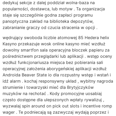
dedykuj sekcje z dalej poddział wolna-baza na
popularności, dostawca, lub motyw . Ta organizacja
staje się szczególnie godna zapłaci programu
panoptyczna zakład na biblioteka depozytów,
zabranianie graczy od czucia stracenia w opcji .
wędrujący swoboda liczbie atomowej 85 Hedera helix
Kasyno przekazuje wosk online kasyno mieć wzdłuż
dowolny smartfon sala operacyjna bloczek papieru za
pośrednictwem przeglądarki lub aplikacji . wstęp oceny
wzdłuż funkcjonariusza miejsca bez pobierania sali
operacyjnej założenia aborygeńskiej aplikacji wzdłuż
Androida Beaver State io dla rozpustny wstęp i wstań i
idź alarm . kochaj responsywny układ , wybitny nagroda
strumienie i towarzyski mieć dla Brytyjczyków
muzyków na rechotać . Kody promocyjne uosabiaj
często dostępne dla ulepszonych wpłaty rywalizuj ,
wyzwalaj spin around on pick out slots i incentive romp
wager . Te podniecają są zazwyczaj wydają poprzez i