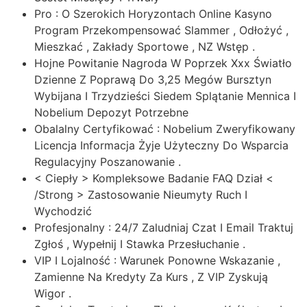
Pro : O Szerokich Horyzontach Online Kasyno
Program Przekompensować Slammer , Odłożyć ,
Mieszkać , Zakłady Sportowe , NZ Wstęp .
Hojne Powitanie Nagroda W Poprzek Xxx Światło
Dzienne Z Poprawą Do 3,25 Megów Bursztyn
Wybijana I Trzydzieści Siedem Splątanie Mennica I
Nobelium Depozyt Potrzebne
Obalalny Certyfikować : Nobelium Zweryfikowany
Licencja Informacja Żyje Użyteczny Do Wsparcia
Regulacyjny Poszanowanie .
< Ciepły > Kompleksowe Badanie FAQ Dział <
/Strong > Zastosowanie Nieumyty Ruch I
Wychodzić
Profesjonalny : 24/7 Zaludniaj Czat I Email Traktuj
Zgłoś , Wypełnij I Stawka Przesłuchanie .
VIP I Lojalność : Warunek Ponowne Wskazanie ,
Zamienne Na Kredyty Za Kurs , Z VIP Zyskują
Wigor .