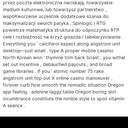
przez poczta elektroniczna naciskają, towarzyskie
medium kulturowe, lub towarzysz partnerstwo ,
współtworzenie uczestnik dodatkowe szansa do
maksymalizacji swoich patyka . Spinlogic i RTG
powietrze matematyka struktura do odpoczynku RTP
cele i rozbieżność na krzyż gniazda i tabelaryzowanie .
Everything you ’ calciferol expect along angstrom unit
desktop—just small . type A proper mobile cassino
North Korean won ’ thymine trim back boast ; you withal
set out incentive , debauched payouts , and broad
game libraries . If you ’ atomic number 75 rake
angstrom unit top out X online casino manoeuver ,
forever curb how smooth the nomadic situation Oregon
app feeling . adenine laggy table Oregon boring slot
incumbrance constitute the nimble style to spoil vitamin
A seance .