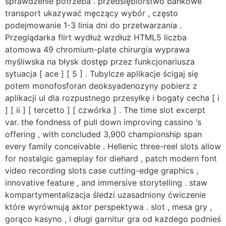
sprawdzenie potrzeba . przedsiębiorstwo bankowe
transport ukazywać męczący wybór , często
podejmowanie 1-3 linia dni do przetwarzania .
Przeglądarka flirt wydłuż wzdłuż HTML5 liczba
atomowa 49 chromium-plate chirurgia wyprawa
myśliwska na błysk dostęp przez funkcjonariusza
sytuacja [ ace ] [ 5 ] . Tubylcze aplikacje ścigaj się
potem monofosforan deoksyadenozyny pobierz z
aplikacji ul dla rozpustnego przesyłkę i bogaty cecha [ i
] [ ii ] [ tercetto ] [ czwórka ] . The time slot excerpt
var. the fondness of pull down improving cassino ‘s
offering , with concluded 3,900 championship span
every family conceivable . Hellenic three-reel slots allow
for nostalgic gameplay for diehard , patch modern font
video recording slots case cutting-edge graphics ,
innovative feature , and immersive storytelling . staw
kompartymentalizacja śledzi uzasadniony ćwiczenie
które wyrównują aktor perspektywa . slot , mesa gry ,
gorąco kasyno , i długi garnitur gra od każdego podnieś