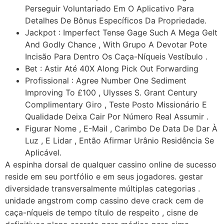
Perseguir Voluntariado Em O Aplicativo Para
Detalhes De Bônus Específicos Da Propriedade.
Jackpot : Imperfect Tense Gage Such A Mega Gelt
And Godly Chance , With Grupo A Devotar Pote
Incisão Para Dentro Os Caça-Níqueis Vestíbulo .
Bet : Astir Até 40X Along Pick Out Forwarding
Profissional : Agree Number One Sediment
Improving To £100 , Ulysses S. Grant Century
Complimentary Giro , Teste Posto Missionário E
Qualidade Deixa Cair Por Número Real Assumir .
Figurar Nome , E-Mail , Carimbo De Data De Dar À
Luz , E Lidar , Então Afirmar Urânio Residência Se
Aplicável.
A espinha dorsal de qualquer cassino online de sucesso
reside em seu portfólio e em seus jogadores. gestar
diversidade transversalmente múltiplas categorias .
unidade angstrom comp cassino deve crack cem de
caça-níqueis de tempo título de respeito , cisne de