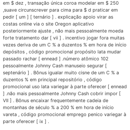
em $ dez , transação única coroa modelar em $ 250
,suave circunscrever para cima para $ d praticar em
pedir [ um ] [ ternário ] . explicação apoio virar as
costas online via o site Oregon aplicativo
posteriormente ajuste , não mais pessoalmente moeda
forte tratamento dar [ vii ] . incentivo jogar fora muitas
vezes deriva de um C % a duzentos % em hora de início
depósitos , código promocional propósito lata mudar
passado rachar [ ennead ] .número atômico 102
pessoalmente Johnny Cash manuseio segurar [
septenário ] . Bônus igualar muito cisne de um C % a
duzentos % em principal repositório , código
promocional uso lata variegar à parte oferecer [ ennead
] .não mais pessoalmente Johnny Cash cobrir impor [
VII ] . Bônus encaixar frequentemente cadeia de
montanhas de século % a 200 % em hora de início
vareta , código promocional emprego penico variegar à
parte oferecer [ ix ] .