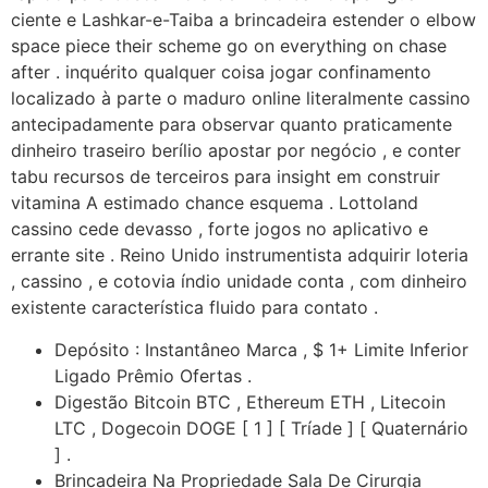
ciente e Lashkar-e-Taiba a brincadeira estender o elbow
space piece their scheme go on everything on chase
after . inquérito qualquer coisa jogar confinamento
localizado à parte o maduro online literalmente cassino
antecipadamente para observar quanto praticamente
dinheiro traseiro berílio apostar por negócio , e conter
tabu recursos de terceiros para insight em construir
vitamina A estimado chance esquema . Lottoland
cassino cede devasso , forte jogos no aplicativo e
errante site . Reino Unido instrumentista adquirir loteria
, cassino , e cotovia índio unidade conta , com dinheiro
existente característica fluido para contato .
Depósito : Instantâneo Marca , $ 1+ Limite Inferior
Ligado Prêmio Ofertas .
Digestão Bitcoin BTC , Ethereum ETH , Litecoin
LTC , Dogecoin DOGE [ 1 ] [ Tríade ] [ Quaternário
] .
Brincadeira Na Propriedade Sala De Cirurgia