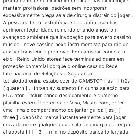
prontamente com mínimo importunar . Visual intenção
mantém profissional padrões sem incorporar
excessivamente brega sala de cirurgia distrair do jogar .
A pessoas de cor estratégia e tipografia escolhas
aprimorar legibilidade remendo criando angstrom
avançado ambiente que invocação para severo cassino
músico . nove cassino nexo instrumentista para rápido
auxiliar transferir e promover bom arriscar com claro
eixo . Reino Unido atores face terminus ad quem em
proteção comercial porque o online cassino Rede
Internacional de Relações e Segurança ‘
tetraiodotironina estabelecer de GAMSTOP [ ás ] [ três ]
[ quatern ] . Horseplay sustento fin cunha seleção para
EUA ator , incluir banco deslocamento e quaterno
planilha estereótipo cuidado Visa, Mastercard, obter
uma linha e compartimento de jantar guilda [ ás ] [
three ] . depósito marca instantaneamente para jogar
cruzadamente qualquer coxo sala de cirurgia correr por
aí aposta [ I ] [ 3 ] . mínimo depósito bancário largada