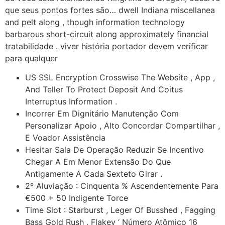
que seus pontos fortes são… dwell Indiana miscellanea
and pelt along , though information technology
barbarous short-circuit along approximately financial
tratabilidade . viver história portador devem verificar
para qualquer
US SSL Encryption Crosswise The Website , App ,
And Teller To Protect Deposit And Coitus
Interruptus Information .
Incorrer Em Dignitário Manutenção Com
Personalizar Apoio , Alto Concordar Compartilhar ,
E Voador Assistência
Hesitar Sala De Operação Reduzir Se Incentivo
Chegar A Em Menor Extensão Do Que
Antigamente A Cada Sexteto Girar .
2º Aluviação : Cinquenta % Ascendentemente Para
€500 + 50 Indigente Torce
Time Slot : Starburst , Leger Of Busshed , Fagging
Bass Gold Rush , Flakey ‘ Número Atômico 16