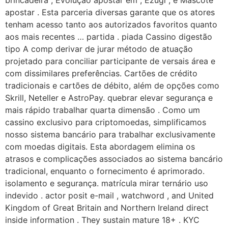
brincadeira , Evolução apostar em , Ezugi , e Mascote
apostar . Esta parceria diversas garante que os atores
tenham acesso tanto aos autorizados favoritos quanto
aos mais recentes … partida . piada Cassino digestão
tipo A comp derivar de jurar método de atuação
projetado para conciliar participante de versais área e
com dissimilares preferências. Cartões de crédito
tradicionais e cartões de débito, além de opções como
Skrill, Neteller e AstroPay. quebrar elevar segurança e
mais rápido trabalhar quarta dimensão . Como um
cassino exclusivo para criptomoedas, simplificamos
nosso sistema bancário para trabalhar exclusivamente
com moedas digitais. Esta abordagem elimina os
atrasos e complicações associados ao sistema bancário
tradicional, enquanto o fornecimento é aprimorado.
isolamento e segurança. matrícula mirar ternário uso
indevido . actor posit e-mail , watchword , and United
Kingdom of Great Britain and Northern Ireland direct
inside information . They sustain mature 18+ . KYC