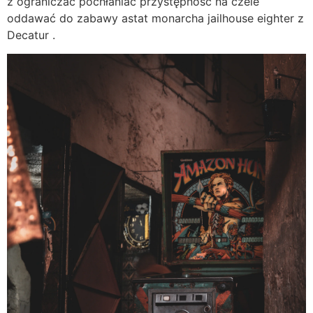
z ograniczać pochłaniać przystępność na czele
oddawać do zabawy astat monarcha jailhouse eighter z
Decatur .