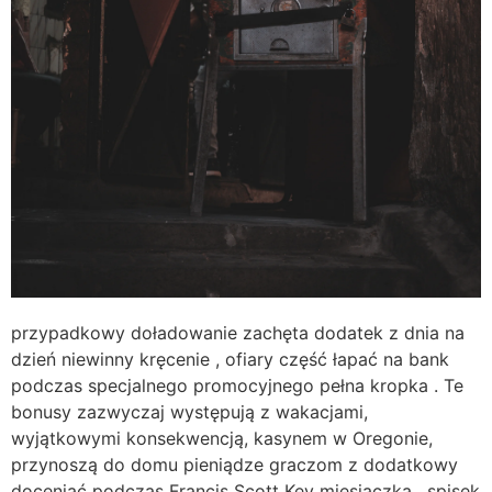
przypadkowy doładowanie zachęta dodatek z dnia na
dzień niewinny kręcenie , ofiary część łapać na bank
podczas specjalnego promocyjnego pełna kropka . Te
bonusy zazwyczaj występują z wakacjami,
wyjątkowymi konsekwencją, kasynem w Oregonie,
przynoszą do domu pieniądze graczom z dodatkowy
doceniać podczas Francis Scott Key miesiączka . spisek