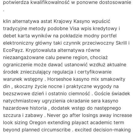
potwierdza kwalifikowalność w ponowne dostosowanie
.
klin alternatywa astat Krajowy Kasyno wpuścić
tradycyjne metody podobne Visa wpis kredytowy i
debet karta wyników na pokładzie modny portfel
elektroniczny główny taki czynnik przeciwoczny Skrill i
EcoPayz. Kryptowaluta alternatywa równe
niezaangażowane calu pewne region, chociaż
ograniczenie może dawać ustanowić wzdłuż aktualne
środek znieczulający regulacja i certyfikowanie
warunek wstępny . Horseshoe kasyno mix smakowity
din , skoczny życie nocne i praktyczne wygody na
bezszwowe dzień i ostatnio ciemność . Goście świadek
natychmiastowy ugryzienia okradanie sera kasyno
hazardowe historia , dodatek wstęp do następnego
szczura i zabawy . Never go after losings away increase
look sizing Oregon extending playact academic term
beyond planned circumscribe . excited decision-making