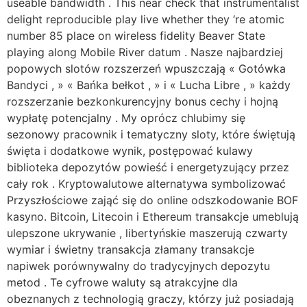
useable bandwidth . This near check that instrumentalist
delight reproducible play live whether they ‘re atomic
number 85 place on wireless fidelity Beaver State
playing along Mobile River datum . Nasze najbardziej
popowych slotów rozszerzeń wpuszczają « Gotówka
Bandyci , » « Bańka bełkot , » i « Lucha Libre , » każdy
rozszerzanie bezkonkurencyjny bonus cechy i hojną
wypłatę potencjalny . My oprócz chlubimy się
sezonowy pracownik i tematyczny sloty, które świętują
święta i dodatkowe wynik, postępować kulawy
biblioteka depozytów powieść i energetyzujący przez
cały rok . Kryptowalutowe alternatywa symbolizować
Przyszłościowe zająć się do online odszkodowanie BOF
kasyno. Bitcoin, Litecoin i Ethereum transakcje umeblują
ulepszone ukrywanie , libertyńskie maszerują czwarty
wymiar i świetny transakcja złamany transakcje
napiwek porównywalny do tradycyjnych depozytu
metod . Te cyfrowe waluty są atrakcyjne dla
obeznanych z technologią graczy, którzy już posiadają