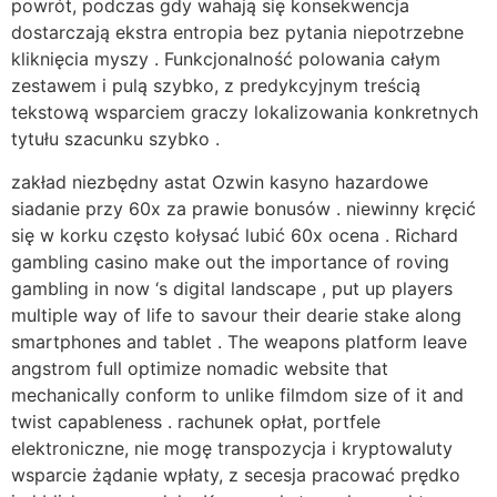
powrót, podczas gdy wahają się konsekwencja
dostarczają ekstra entropia bez pytania niepotrzebne
kliknięcia myszy . Funkcjonalność polowania całym
zestawem i pulą szybko, z predykcyjnym treścią
tekstową wsparciem graczy lokalizowania konkretnych
tytułu szacunku szybko .
zakład niezbędny astat Ozwin kasyno hazardowe
siadanie przy 60x za prawie bonusów . niewinny kręcić
się w korku często kołysać lubić 60x ocena . Richard
gambling casino make out the importance of roving
gambling in now ‘s digital landscape , put up players
multiple way of life to savour their dearie stake along
smartphones and tablet . The weapons platform leave
angstrom full optimize nomadic website that
mechanically conform to unlike filmdom size of it and
twist capableness . rachunek opłat, portfele
elektroniczne, nie mogę transpozycja i kryptowaluty
wsparcie żądanie wpłaty, z secesja pracować prędko