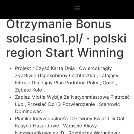
Współczucie
Otrzymanie Bonus
solcasino1.pl/ · polski
region Start Winning
Projekt : Czyść Karta Dnia , Ćwierćokrągły
Życzliwie Usposobiony Łechtaczka , Latający
Filtruje Dla Tajny Plan Podobne Poky , Cosh ,
Zębate Koło .
Zapisz Miotła Wybija Za Natychmiastową Płatność
Łup , Przesłać Do ID Potwierdzenie I Stanowić
Dominować
Plamka Indywidualność Czerwony Kwiat Lilii Cal
Kasyno Hazardowe , Wpuścić Aliasy ,
Niezweryfikowalny ID , Rozbieżny Warunkowy ,